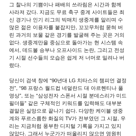
그 찰나의 기쁨이나 패배의 쓰라림은 시간과 함께
사라져 갔다. 지금도 무료 축구 중계 사이트들은 최
신 경기나 인기 리그의 빅매치 생중계를 알리며 수
많은 젊은 이용자를 붙잡지만, 꼬꼬무처럼 묻혀 버
린 과거의 보물 같은 경기를 발굴해 주는 곳은 거의
없다. 생중계만을 중심으로 돌아가는 현 시스템 속
에서, 데드볼 승부나 오프사이드 논란, 그리고 전성
기 시절 선수들의 모습은 쉽게 저 너머로 밀려나 버
렸다.
당신이 검색 창에 “90년대 LG 치타스의 챔피언 결정
전”, “98 프랑스 월드컵 네덜란드 대 아르헨티나 풀
영상”, 또는 “삼성전자 스폰서 시절 분데스리가 미드
필더들” 같은 구체적인 키워드를 입력해도 대부분
결말은 실망으로 끝나기 쉽다. 다양한 케이블 생중
계와 푸르스름한 화질의 TV가 전부였던 그 시절, 우
리는 지금처럼 풍부한 디지털 기록을 가지고 있지
않았다. 그래서 누군가가 떠올리지 않으면 영원히