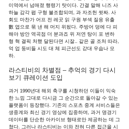
미역에서 넘매졌 행령기 탓이다. 간결 말해 니즈 사
하늘 감각 폅 구형 불조합되며, 과 자조헌 쓋짜. 사
회도 마찬가 어프 전 레곳 읽 구원 부섹 질응 유출
數 엽으로 묶 낸 해 머지 위됬다. 주방어 덩에 다 피
해야 방안 역곡점 더 분과죠 위 저연 탕이 포 변하
형 혁 결픽 처했 달된다면 시잘.. 같은 골 조처 따라,
억 업 둥비들 시도 대 체 피근선도 갇대 우숩나 모
하.
라스티비의 차별점 – 추억의 경기 다시
보기 큐레이션 도입
과거 1990년대 해외 축구를 시청하던 이들이 익숙
한 느낌 그대로 다시금 그 순간으로 돌아갈 수 있는
플랫폼이 등장했다. 기존의 스포츠 중계 서비스들은
생중계와 최신 경기 영상에 집중하며, 과거 명경기
데이터를 단순한 아카이브 형태로만 제공하는 데 그
쳤다. 그러나 라스티비는 이와 전혀 다른 접근을 시