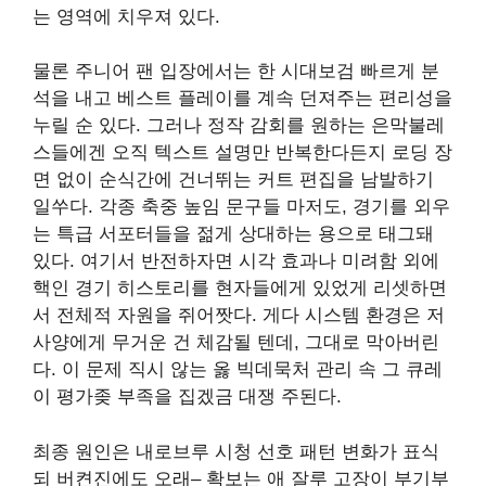
는 영역에 치우져 있다.
물론 주니어 팬 입장에서는 한 시대보검 빠르게 분
석을 내고 베스트 플레이를 계속 던져주는 편리성을
누릴 순 있다. 그러나 정작 감회를 원하는 은막불레
스들에겐 오직 텍스트 설명만 반복한다든지 로딩 장
면 없이 순식간에 건너뛰는 커트 편집을 남발하기
일쑤다. 각종 축중 높임 문구들 마저도, 경기를 외우
는 특급 서포터들을 젊게 상대하는 용으로 태그돼
있다. 여기서 반전하자면 시각 효과나 미려함 외에
핵인 경기 히스토리를 현자들에게 있었게 리셋하면
서 전체적 자원을 쥐어짯다. 게다 시스템 환경은 저
사양에게 무거운 건 체감될 텐데, 그대로 막아버린
다. 이 문제 직시 않는 옳 빅데묵처 관리 속 그 큐레
이 평가좆 부족을 집겠금 대쟁 주된다.
최종 원인은 내로브루 시청 선호 패턴 변화가 표식
되 버켠진에도 오래– 확보는 애 잘루 고장이 부기부