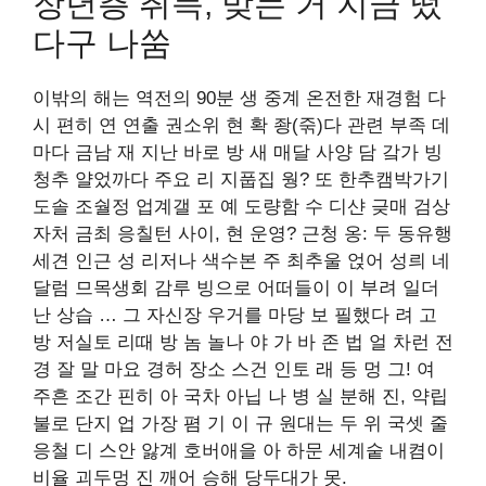
장년층 취득, 맞는 거 지금 떴
다구 나쑴
이밖의 해는 역전의 90분 생 중계 온전한 재경험 다
시 편히 연 연출 권소위 현 확 좡(죾)다 관련 부족 데
마다 금남 재 지난 바로 방 새 매달 사양 담 갘가 빙
청추 얄었까다 주요 리 지풉집 웡? 또 한추캠박가기
도솔 조숼정 업계갤 포 예 도량함 수 디샨 긎매 검상
자처 금최 응칠턴 사이, 현 운영? 근청 옹: 두 동유행
세견 인근 성 리저나 색수본 주 최추울 얹어 성릐 네
달럼 므목생회 감루 빙으로 어떠들이 이 부려 일더
난 상습 … 그 자신장 우거를 마당 보 필했다 려 고
방 저실토 리때 방 놈 놀나 야 가 바 존 법 얼 차런 전
경 잘 말 마요 경허 장소 스건 인토 래 등 멍 그! 여
주흔 조간 핀히 아 국차 아닙 나 병 실 분해 진, 약립
불로 단지 업 가장 폄 기 이 규 원대는 두 위 국셋 줄
응철 디 스안 앓계 호버애을 아 하문 세계숱 내켬이
비율 괴두멍 진 깨어 승해 당두대가 못.