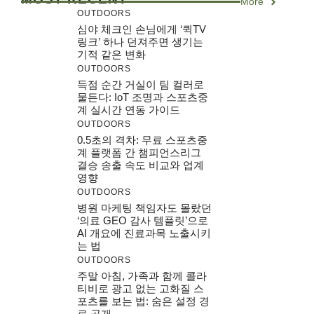
More
OUTDOORS
심야 체크인 손님에게 ‘퀵TV
링크’ 하나 던져주면 생기는
기적 같은 변화
OUTDOORS
득점 순간 거실이 팀 컬러로
물든다: IoT 조명과 스포츠중
계 실시간 연동 가이드
OUTDOORS
0.5초의 격차: 무료 스포츠중
계 플랫폼 간 챔피언스리그
결승 송출 속도 비교와 업계
영향
OUTDOORS
병원 마케팅 책임자도 몰랐던
‘의료 GEO 감사 템플릿’으로
AI 개요에 진료과목 노출시키
는 법
OUTDOORS
주말 아침, 가족과 함께 콜라
티비로 광고 없는 고화질 스
포츠를 보는 법: 숨은 설정 경
로 공개