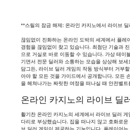
**스릴의 잠금 해제: 온라인 카지노에서 라이브 딜
끊임없이 진화하는 온라인 도박의 세계에서 플레
경험을 끊임없이 찾고 있습니다. 최첨단 기술과 
으로 거실로 바로 이동할 수 있습니다. 가상 테이
기면서 전문 딜러와 소통하는 모습을 상상해 보세요
담그든, 라이브 딜러 게임의 작동 방식부터 거부할
아야 할 모든 것을 가이드에서 공개합니다. 모든 
을 헤쳐나가는 짜릿한 여정을 떠나실 때 안전벨트
온라인 카지노의 라이브 딜러
활기찬 온라인 카지노의 세계에서 라이브 딜러 게
다리로 부상했습니다. 집을 떠나지 않고 호화로운
브 딜러 게임이 제공하는 기능입니다. 플레이어는