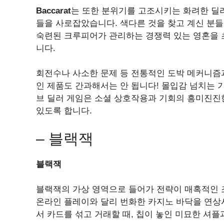
Baccarat
는 또한 분위기를 고조시키는 화려한 딜
들을 사로잡았습니다. 색다른 것을 찾고 계신 분
숙련된 크루피어가 관리하는 경쟁력 있는 영혼을 
니다.
회전수나 사소한 문제 등 전통적인 도박 메커니즘
인 제품도 간과해서는 안 됩니다! 몰입감 넘치는 
브 딜러 게임은 소셜 상호작용과 기회의 흥미진진한
있도록 합니다.
– 블랙잭
블랙잭
블랙잭의 가상 영역으로 들어가 전략이 매혹적인 
온라인 플레이와 달리 번화한 카지노 바닥을 연상
서 카드를 섞고 거래할 때, 칩이 놓인 미묘한 셔플