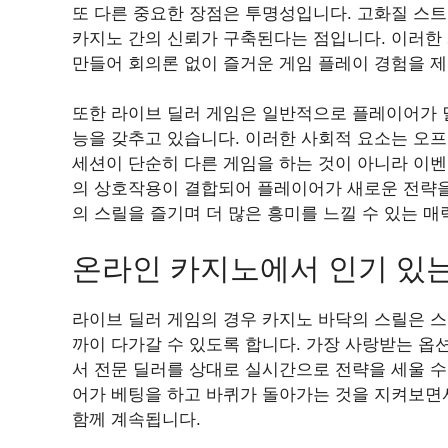
또 다른 중요한 장점은 투명성입니다. 고화질 스
카지노 간의 신뢰가 구축된다는 점입니다. 이러한
만들어 회의론 없이 즐거운 게임 플레이 경험을 
또한 라이브 딜러 게임은 일반적으로 플레이어가 딜
능을 갖추고 있습니다. 이러한 사회적 요소는 오
세션이 단순히 다른 게임을 하는 것이 아니라 이
의 상호작용이 결합되어 플레이어가 새로운 전략을
의 스릴을 즐기며 더 많은 흥미를 느낄 수 있는 
온라인 카지노에서 인기 있는
라이브 딜러 게임의 경우 카지노 바닥의 스릴은 
까이 다가갈 수 있도록 합니다. 가장 사랑받는 옵
서 전문 딜러를 상대로 실시간으로 전략을 세울 
어가 베팅을 하고 바퀴가 돌아가는 것을 지켜보면
함께 계속됩니다.