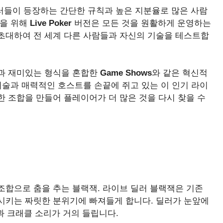
러들이 등장하는 간단한 규칙과 높은 지분율로 많은 사람
들을 위해
Live Poker
버전은 모든 것을 원활하게 운영하는
초대하여 전 세계 다른 사람들과 자신의 기술을 테스트합
과 재미있는 형식을 혼합한
Game Shows
와 같은 혁신적
기술과 매력적인 호스트를 손끝에 쥐고 있는 이 인기 라이
 조합을 만들어 플레이어가 더 많은 것을 다시 찾을 수
조합으로 춤을 추는 블랙잭. 라이브 딜러 블랙잭은 기존
시키는 짜릿한 분위기에 빠져들게 합니다. 딜러가 눈앞에
과 크래클 소리가 거의 들립니다.